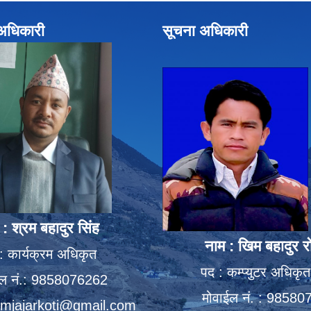
े अधिकारी
सूचना अधिकारी
 : श्रम बहादुर सिंह
नाम : खिम बहादुर र
: कार्यक्रम अधिकृत
पद : कम्प्युटर अधिकृत 
ईल नं.: 9858076262
मोवाईल नं. : 9858
mjajarkoti@gmail.com