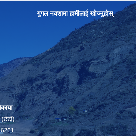
गुगल नक्शामा हामीलाई खोज्नुहोस्
ोकाया
(छैटौं)
076261