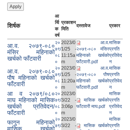
आ
र्थि
प्रकाशन
शिर्षक
दस्तावेज
प्रकार
क
मिति
वर्ष
२०
2023/0
आ.व.
मासिक
आ.व. २०७९-०८०
७९/
1/25 -
२०७९-०८० मंसिर
प्रगति
मंसिर महिनाको
Local Government Institutional Capacity Self-Assessment (LISA)
०८
11:15a
महिनाको खर्चको
प्रतिवेद
खर्चको फाँटवारी
०
m
फाँटवारी.pdf
न
२०
2023/0
आ.व.
मासिक
आ.व. २०७९-०८०
७९/
1/25 -
२०७९-०८० पौष
प्रगति
पौष महिनाको खर्चको
०८
11:20a
महिनाको खर्चको
प्रतिवेद
फाँटवारी
०
m
फाँटवारी.pdf
न
आ व २०७९/०८०
२०
2023/0
मासिक
माघ महिनाको मासिक
LOCAL ECONOMIC DEVELOPMENT ASSESSMENT (LED)
७९/
3/22 -
मासिक खर्चको
प्रगति
खर्चको प्रतिवेदन/
०८
3:06p
फाँटवारी माघ.pdf
प्रतिवेद
फाँटवारी
०
m
न
२०
2023/0
मासिक
फागुन महिनाको
७९/
3/22 -
मासिक खर्चको
प्रगति
मासिक खर्चको