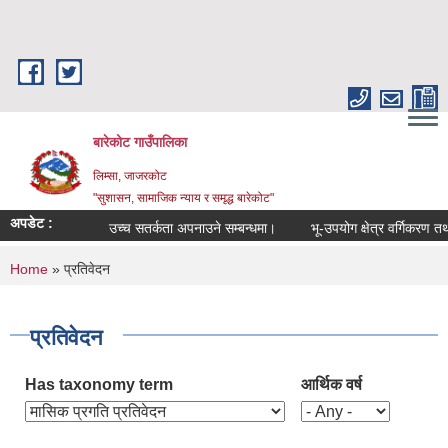
Skip to main content
बारेकोट गाउँपालिका
लिम्सा, जाजरकोट
"सुशासन, सामाजिक न्याय र समृद्ध बारेकोट"
अपडेट :
उच्च सतर्कता अपनाउने सम्बन्धमा।
भू-उपयोग क्षेत्र वर्गिकरण तथा क
You are here
Home
» प्रतिवेदन
प्रतिवेदन
Has taxonomy term
आर्थिक वर्ष