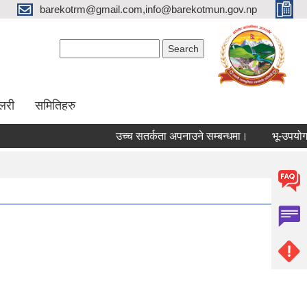
barekotrm@gmail.com,info@barekotmun.gov.np
Search form
Search
ालरी
समितिहरु
उच्च सतर्कता अपनाउने सम्बन्धमा।
भू-उपयोग क्ष