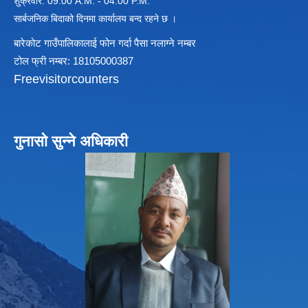
शुक्रवार: 09:00 A.M. - 04:00 P.M.
सार्बजनिक बिदाको दिनमा कार्यालय बन्द रहने छ ।
बारेकोट गाउँपालिकालाई फोन गर्दा पैसा नलाग्ने नम्बर
विधायन समिति निर्णयहरु
न्यायिक समिति निर्णयहरु
टोल फ्री नम्बर: 18105000387
सुशासन तथा अन्तर सम्वन्ध समिति निर्णयहरु
Freevisitorcounters
आर्थिक विकास समिति निर्णय
पूर्वाधार विकास समिति निर्णय
सामाजिक विकास समिति निर्णयहरु
गुनासो सुन्ने अधिकारी