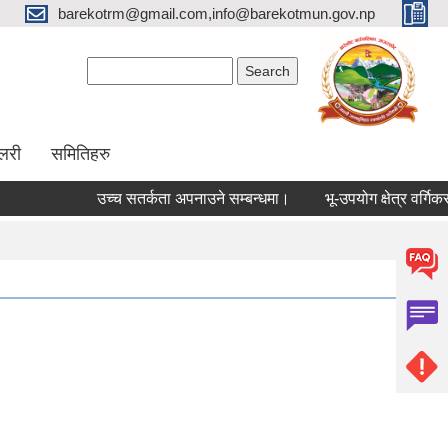
barekotrm@gmail.com,info@barekotmun.gov.np
Search form
Search
ालरी
समितिहरु
उच्च सतर्कता अपनाउने सम्बन्धमा।
भू-उपयोग क्षेत्र वर्गिकरण