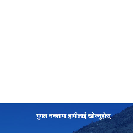
गुगल नक्शामा हामीलाई खोज्नुहोस्