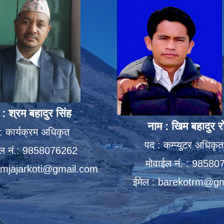
 : श्रम बहादुर सिंह
नाम : खिम बहादुर र
: कार्यक्रम अधिकृत
पद : कम्प्युटर अधिकृत 
ईल नं.: 9858076262
मोवाईल नं. : 9858
mjajarkoti@gmail.com
ईमेल :
barekotrm@gm