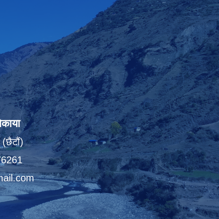
ोकाया
(छैटौं)
076261
ail.com