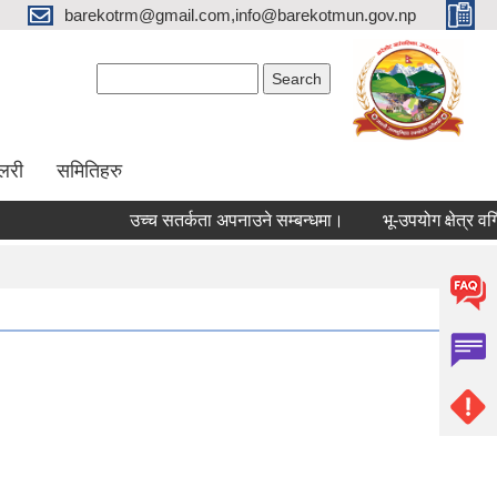
barekotrm@gmail.com,info@barekotmun.gov.np
Search form
Search
ालरी
समितिहरु
उच्च सतर्कता अपनाउने सम्बन्धमा।
भू-उपयोग क्षेत्र वर्ग