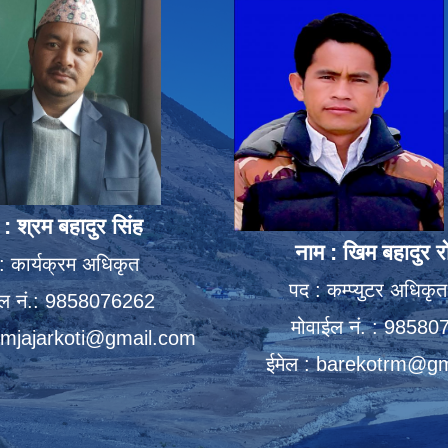
 : श्रम बहादुर सिंह
नाम : खिम बहादुर र
: कार्यक्रम अधिकृत
पद : कम्प्युटर अधिकृत 
ईल नं.: 9858076262
मोवाईल नं. : 9858
mjajarkoti@gmail.com
ईमेल :
barekotrm@gm