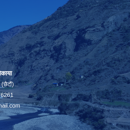
ोकाया
(छैटौं)
076261
ail.com