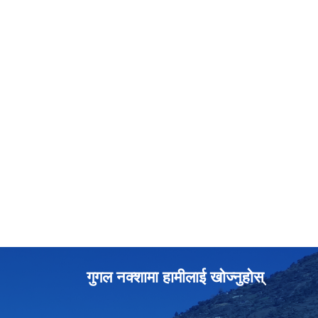
गुगल नक्शामा हामीलाई खोज्नुहोस्