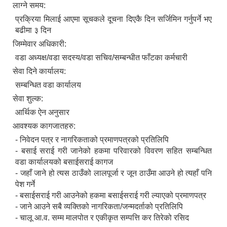
लाग्ने समय:
प्रक्रिया मिलाई आएमा सूचकले दूचना दिएकै दिन सर्जिमिन गर्नुपर्ने भए
बढीमा ३ दिन
जिम्मेवार अधिकारी:
वडा अध्यक्ष/वडा सदस्य/वडा सचिव/सम्बन्धीत फाँटका कर्मचारी
सेवा दिने कार्यालय:
सम्बन्धित वडा कार्यालय
Local Government Institutional Capacity Self-Assessment (LISA)
सेवा शुल्क:
आर्थिक ऐन अनुसार
आवश्यक कागजातहरु:
- निवेदन पत्र र नागरिकताको प्रमाणपत्रको प्रतिलिपि
- बसाई सराई गरी जानेको हकमा परिवारको विवरण सहित सम्बन्धित
वडा कार्यालयको बसाईसराई कागज
- जहाँ जाने हो त्यस ठाउँको लालपूर्जा र जून ठाउँमा आउने हो त्यहाँ पनि
LOCAL ECONOMIC DEVELOPMENT ASSESSMENT (LED)
पेश गर्ने
- बसाईसराई गरी आउनेको हकमा बसाईसराई गरी ल्याएको प्रमाणपत्र
- जाने आउने सबै व्यक्तिको नागरिकता/जन्मदर्ताको प्रतिलिपि
- चालू आ.व. सम्म मालपोत र एकीकृत सम्पत्ति कर तिरेको रसिद