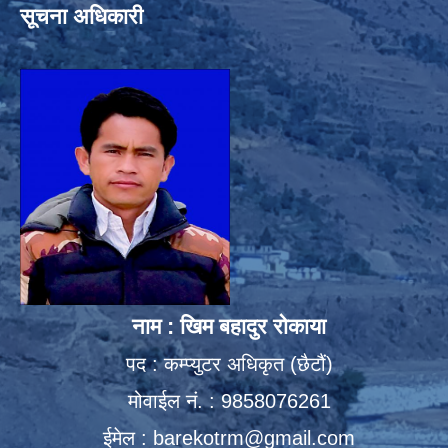
सूचना अधिकारी
नाम : खिम बहादुर रोकाया
पद : कम्प्युटर अधिकृत (छैटौं)
मोवाईल नं. : 9858076261
ईमेल :
barekotrm@gmail.com