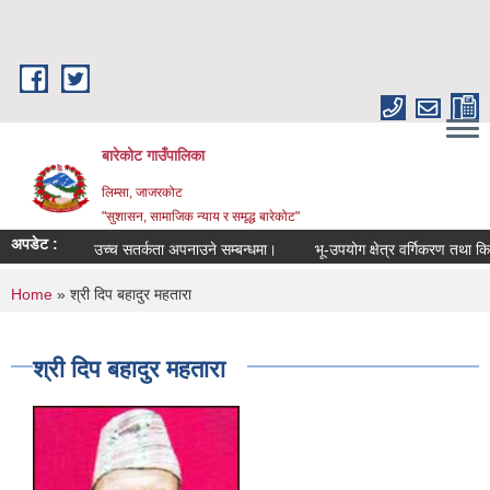
Skip to main content
बारेकोट गाउँपालिका
लिम्सा, जाजरकोट
"सुशासन, सामाजिक न्याय र समृद्ध बारेकोट"
अपडेट :
उच्च सतर्कता अपनाउने सम्बन्धमा।
भू-उपयोग क्षेत्र वर्गिकरण तथा कित्त
You are here
Home
» श्री दिप बहादुर महतारा
श्री दिप बहादुर महतारा