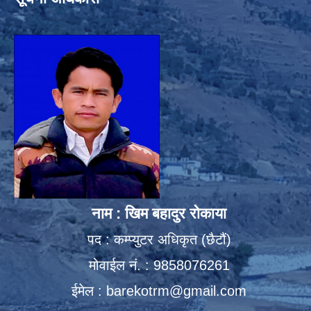
नाम : खिम बहादुर रोकाया
पद : कम्प्युटर अधिकृत (छैटौं)
मोवाईल नं. : 9858076261
ईमेल :
barekotrm@gmail.com