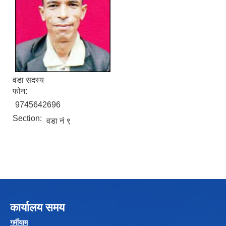
वडा सदस्य
फोन:
Local Government Institutional Capacity Self-Assessment (LISA)
9745642696
Section:
वडा नं ९
LOCAL ECONOMIC DEVELOPMENT ASSESSMENT (LED)
कार्यालय समय
गर्मीयाम