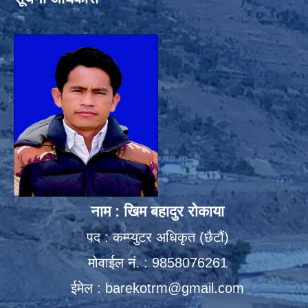
नाम : खिम बहादुर रोकाया
पद : कम्प्युटर अधिकृत (छैटौं)
मोवाईल नं. : 9858076261
ईमेल :
barekotrm@gmail.com