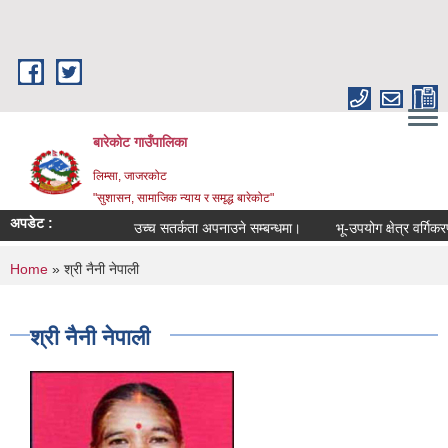
Skip to main content
बारेकोट गाउँपालिका
लिम्सा, जाजरकोट
"सुशासन, सामाजिक न्याय र समृद्ध बारेकोट"
अपडेट :
उच्च सतर्कता अपनाउने सम्बन्धमा।
भू-उपयोग क्षेत्र वर्गिकरण 
You are here
Home
» श्री नैनी नेपाली
श्री नैनी नेपाली