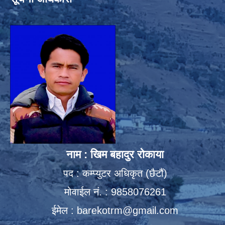
नाम : खिम बहादुर रोकाया
पद : कम्प्युटर अधिकृत (छैटौं)
मोवाईल नं. : 9858076261
ईमेल :
barekotrm@gmail.com