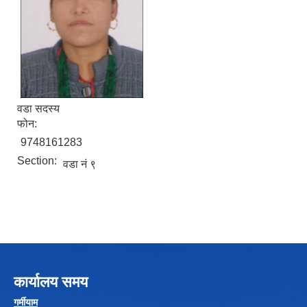
वडा सदस्य
फोन:
Local Government Institutional Capacity Self-Assessment (LISA)
9748161283
Section:
वडा नं ९
LOCAL ECONOMIC DEVELOPMENT ASSESSMENT (LED)
कार्यालय समय
गर्मीयाम