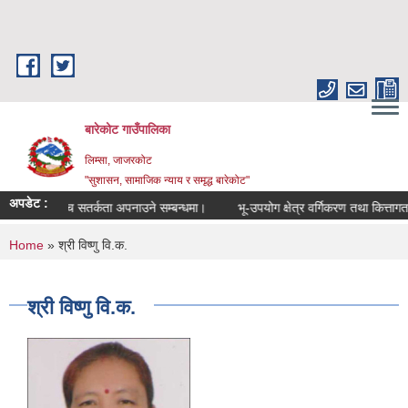
Skip to main content
बारेकोट गाउँपालिका
लिम्सा, जाजरकोट
"सुशासन, सामाजिक न्याय र समृद्ध बारेकोट"
अपडेट :
उच्च सतर्कता अपनाउने सम्बन्धमा।
भू-उपयोग क्षेत्र वर्गिकरण तथा कित्तागत व
You are here
Home
» श्री विष्णु वि.क.
श्री विष्णु वि.क.