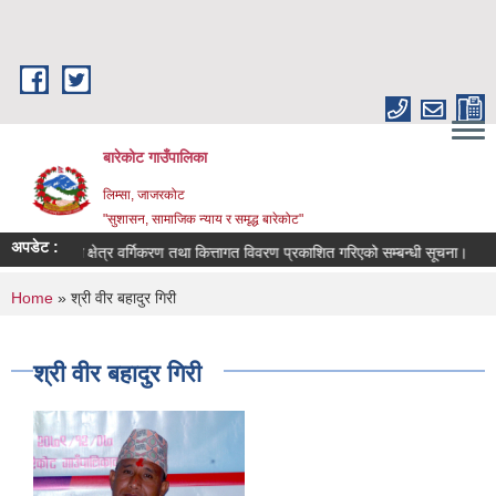
Skip to main content
बारेकोट गाउँपालिका
लिम्सा, जाजरकोट
"सुशासन, सामाजिक न्याय र समृद्ध बारेकोट"
अपडेट :
भू-उपयोग क्षेत्र वर्गिकरण तथा कित्तागत विवरण प्रकाशित गरिएको सम्बन्धी सूचना।
आर
You are here
Home
» श्री वीर बहादुर गिरी
श्री वीर बहादुर गिरी