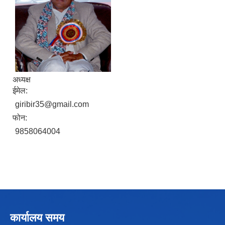
अध्यक्ष
ईमेल:
Local Government Institutional Capacity Self-Assessment (LISA)
giribir35@gmail.com
फोन:
9858064004
LOCAL ECONOMIC DEVELOPMENT ASSESSMENT (LED)
कार्यालय समय