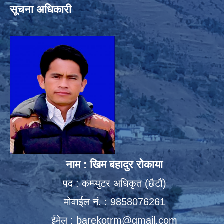
सूचना अधिकारी
नाम : खिम बहादुर रोकाया
पद : कम्प्युटर अधिकृत (छैटौं)
मोवाईल नं. : 9858076261
ईमेल :
barekotrm@gmail.com