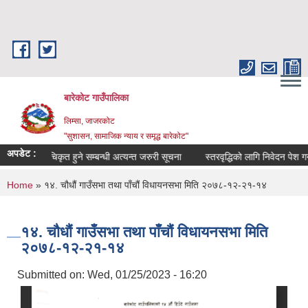
Skip to main content
बारेकोट गाउँपालिका
लिम्सा, जाजरकोट
"सुशासन, सामाजिक न्याय र समृद्ध बारेकोट"
अपडेट :
ूचीमा सूचिकृत हुने सम्बन्धी अत्यन्त जरुरी सूचना
स्तरवृद्धिको लागि निवेदन पेश गर्ने स
You are here
Home
» १४. चौधौं गाउँसभा तथा पाँचौं विधायनसभा मिति २०७८-१२-२१-१४
१४. चौधौं गाउँसभा तथा पाँचौं विधायनसभा मिति
२०७८-१२-२१-१४
Submitted on:
Wed, 01/25/2023 - 16:20