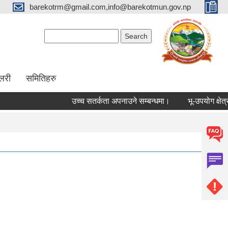
barekotrm@gmail.com,info@barekotmun.gov.np
Search form
Search
ालरी
समितिहरु
उच्च सतर्कता अपनाउने सम्बन्धमा।
भू-उपयोग क्षेत्र व