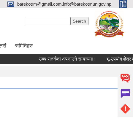
barekotrm@gmail.com,info@barekotmun.gov.np
Search form
Search
ालरी
समितिहरु
उच्च सतर्कता अपनाउने सम्बन्धमा।
भू-उपयोग क्षेत्र वर