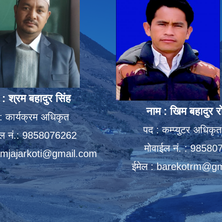
 : श्रम बहादुर सिंह
नाम : खिम बहादुर र
: कार्यक्रम अधिकृत
पद : कम्प्युटर अधिकृत 
ईल नं.: 9858076262
मोवाईल नं. : 9858
mjajarkoti@gmail.com
ईमेल :
barekotrm@gm