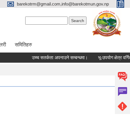
barekotrm@gmail.com,info@barekotmun.gov.np
Search form
Search
ालरी
समितिहरु
उच्च सतर्कता अपनाउने सम्बन्धमा।
भू-उपयोग क्षेत्र वर्गिक