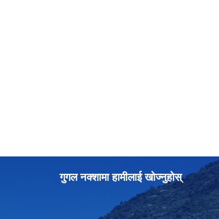
गुगल नक्शामा हामीलाई खोज्नुहोस्