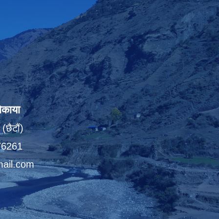
ोकाया
(छैटौं)
076261
ail.com