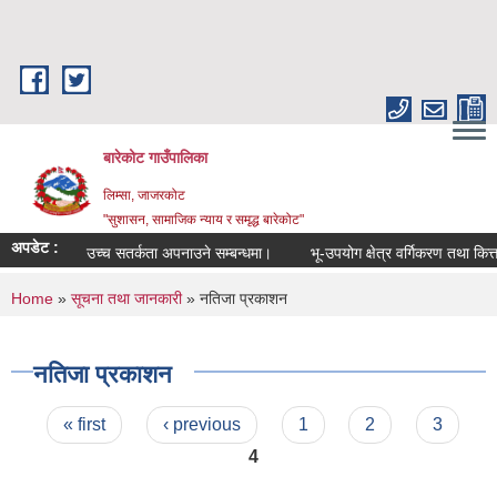
Skip to main content
बारेकोट गाउँपालिका
लिम्सा, जाजरकोट
"सुशासन, सामाजिक न्याय र समृद्ध बारेकोट"
अपडेट :
उच्च सतर्कता अपनाउने सम्बन्धमा।
भू-उपयोग क्षेत्र वर्गिकरण तथा कित्त
You are here
Home
»
सूचना तथा जानकारी
» नतिजा प्रकाशन
नतिजा प्रकाशन
Pages
« first
‹ previous
1
2
3
4