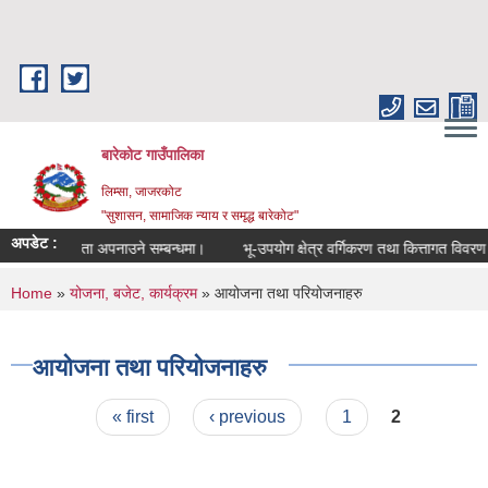
Skip to main content
बारेकोट गाउँपालिका
लिम्सा, जाजरकोट
"सुशासन, सामाजिक न्याय र समृद्ध बारेकोट"
अपडेट :
उच्च सतर्कता अपनाउने सम्बन्धमा।
भू-उपयोग क्षेत्र वर्गिकरण तथा कित्तागत विवरण प्
You are here
Home
»
योजना, बजेट, कार्यक्रम
» आयोजना तथा परियोजनाहरु
आयोजना तथा परियोजनाहरु
Pages
« first
‹ previous
1
2