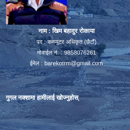
नाम : खिम बहादुर रोकाया
पद : कम्प्युटर अधिकृत (छैटौं)
मोवाईल नं. : 9858076261
ईमेल :
barekotrm@gmail.com
गुगल नक्शामा हामीलाई खोज्नुहोस्