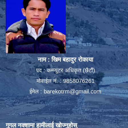
नाम : खिम बहादुर रोकाया
पद : कम्प्युटर अधिकृत (छैटौं)
मोवाईल नं. : 9858076261
ईमेल :
barekotrm@gmail.com
गुगल नक्शामा हामीलाई खोज्नुहोस्