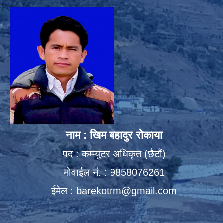
नाम : खिम बहादुर रोकाया
पद : कम्प्युटर अधिकृत (छैटौं)
मोवाईल नं. : 9858076261
ईमेल :
barekotrm@gmail.com