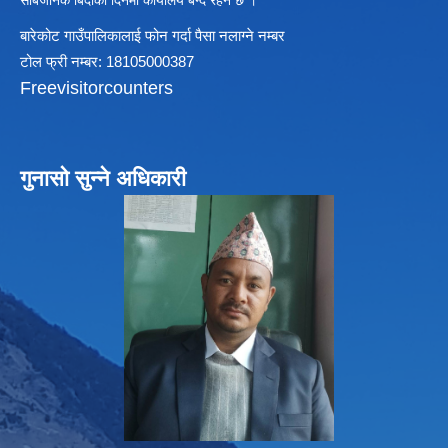
सार्बजनिक बिदाको दिनमा कार्यालय बन्द रहने छ ।
बारेकोट गाउँपालिकालाई फोन गर्दा पैसा नलाग्ने नम्बर
टोल फ्री नम्बर: 18105000387
विधायन समिति निर्णयहरु
Freevisitorcounters
न्यायिक समिति निर्णयहरु
सुशासन तथा अन्तर सम्वन्ध समिति निर्णयहरु
आर्थिक विकास समिति निर्णय
पूर्वाधार विकास समिति निर्णय
गुनासो सुन्ने अधिकारी
सामाजिक विकास समिति निर्णयहरु