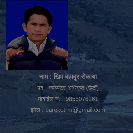
नाम : खिम बहादुर रोकाया
पद : कम्प्युटर अधिकृत (छैटौं)
मोवाईल नं. : 9858076261
ईमेल :
barekotrm@gmail.com