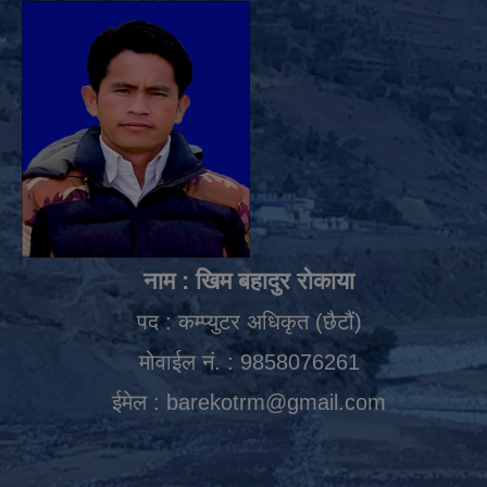
नाम : खिम बहादुर रोकाया
पद : कम्प्युटर अधिकृत (छैटौं)
मोवाईल नं. : 9858076261
ईमेल :
barekotrm@gmail.com