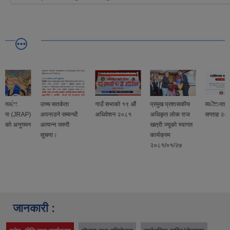
उच्च सतर्कता
गाउँ सभाको १९ औं
प्रमुख प्रशासकीय
व्यक्तिगत घटनादर्ता
)
अपनाउने सम्वन्धी
अधिवेशन २०८१
अधिकृत लोक राज
सप्ताह २०८१
न
अत्यन्न जरुरी
खत्री ज्यूको स्वागत
सूचना।
कार्यक्रम
२०८१/०१/२७
जानकारी :