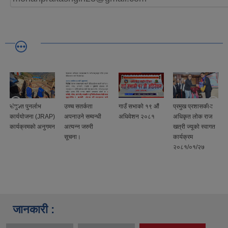
ुक्त पुनर्लाभ
उच्च सतर्कता
गाउँ सभाको १९ औं
प्रमुख प्रशासकीय
व्यक्ति
र्ययोजना (JRAP)
अपनाउने सम्वन्धी
अधिवेशन २०८१
अधिकृत लोक राज
सप्ताह
र्यक्रमको अनुगमन
अत्यन्न जरुरी
खत्री ज्यूको स्वागत
सूचना।
कार्यक्रम
२०८१/०१/२७
जानकारी :